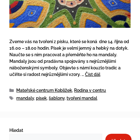
Zveme vás na tvoření z písku, které se koná dne 14. října od
16.00 – 18.00 hodin. Písek je velmi jemný a hebký na dotyk.
Naučte se s ním pracovat a přeměňte ho na mandaly.
Mandaly jsou od pradávna spojovány s nejrůznějšími
náboženskými symboly. Objevte s námi kouzlo tradic a
učiňte si radost nejrůznějšími vzory. …
Číst dál
Mateřské centrum Koblížek
,
Rodina v centru
mandaly
,
písek
,
šablony
,
tvoření mandal
Hledat