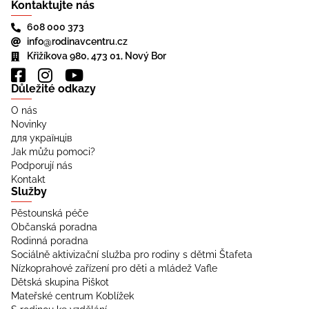
Kontaktujte nás
608 000 373
info@rodinavcentru.cz
Křižíkova 980, 473 01, Nový Bor
Důležité odkazy
O nás
Novinky
для українців
Jak můžu pomoci?
Podporují nás
Kontakt
Služby
Pěstounská péče
Občanská poradna
Rodinná poradna
Sociálně aktivizační služba pro rodiny s dětmi Štafeta
Nízkoprahové zařízení pro děti a mládež Vafle
Dětská skupina Piškot
Mateřské centrum Koblížek