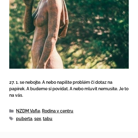
27. 1. se nebojte. A nebo napište problém či dotaz na
papírek. A budeme si povídat. A nebo mluvit nemusíte. Je to
na vás.
NZDM Vafle
,
Rodina v centru
puberta
,
sex
,
tabu