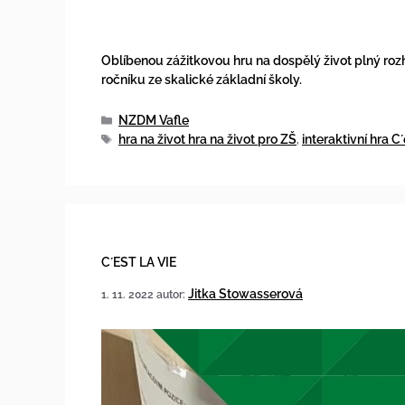
Oblíbenou zážitkovou hru na dospělý život plný roz
ročníku ze skalické základní školy.
NZDM Vafle
hra na život hra na život pro ZŠ
interaktivní hra C´
,
C´EST LA VIE
Jitka Stowasserová
1. 11. 2022
autor: