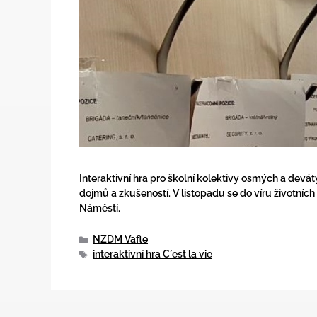
Interaktivní hra pro školní kolektivy osmých a devátý
dojmů a zkušeností. V listopadu se do víru životních
Náměstí.
NZDM Vafle
interaktivní hra C´est la vie