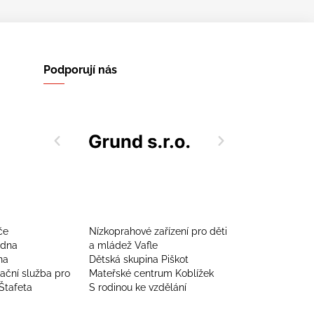
Podporují nás
če
Nízkoprahové zařízení pro děti
adna
a mládež Vafle
na
Dětská skupina Piškot
zační služba pro
Mateřské centrum Koblížek
Štafeta
S rodinou ke vzdělání