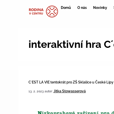
Domů
O nás
Novinky
interaktivní hra C´
C´EST LA VIE tentokrát pro ZŠ Sklalice u České Lípy
Jitka Stowasserová
13. 2. 2023
autor: