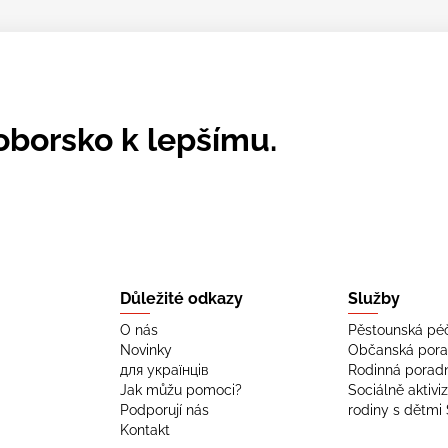
oborsko k lepšímu.
Důležité odkazy
Služby
O nás
Pěstounská pé
Novinky
Občanská por
для українців
Rodinná porad
Jak můžu pomoci?
Sociálně aktivi
Podporují nás
rodiny s dětmi 
Kontakt