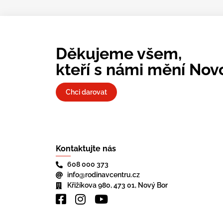
Děkujeme všem,
kteří s námi mění Nov
Chci darovat
Kontaktujte nás
608 000 373
info@rodinavcentru.cz
Křižíkova 980, 473 01, Nový Bor