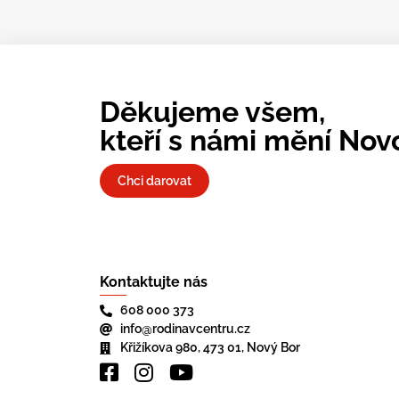
Děkujeme všem,
kteří s námi mění Nov
Chci darovat
Kontaktujte nás
608 000 373
info@rodinavcentru.cz
Křižíkova 980, 473 01, Nový Bor