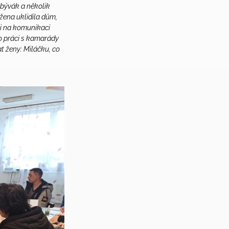
obývák a několik
 žena uklidila dům,
ii na komunikaci
o práci s kamarády
at ženy: Miláčku, co