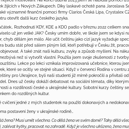
ti nejvíce motivovaní. Na konci dubna 2023 jsem se nabídla pomoci iz
nek žijících v Nových Zákupech. Díky laskavé ochotě pana Jaroslava S
také významné finanční pomoci firmy Clarios Česká Lípa, Crystalex C
ru otevřít další kurz českého jazyka.
ačátek… Rozhodnutí KDY, KDE a KDO padlo v březnu 2022 celkem sna
selo už jen velké JAK? Česky umím dobře, ve škole jsem se kdysi n
r, chyb dělám jen málo. Ale učit češtinu jako cizí jazyk vyžaduje speci
a budu stát před sálem plným lidí, kteří potřebují v Česku žít, pracova
 objevovat. A také znát naši kulturu, zvyky a způsob myšlení. Na nák
 nezbývá než si vytvořit vlastní. Použila jsem svoje zkušenosti z tvorb
ouzštinu. Lekce po lekci vznikala improvizovaná učebnice, kterou jsem
ek, které se ocitly ve stejné situaci. Když v červenci Rodina v centru
iny pro Ukrajince, byli naši studenti již mírně pokročilí a přivítali o
del. Dnes už česky dokáží debatovat na sociální témata, díky který
ti a rozdílnosti české a ukrajinské kultury. Sobotní kurzy češtiny se
nkem do rozdílných kultur.
é cvičení jedné z mých studentek na použití dokonavých a nedokonav
éma postavení ženy v ukrajinské rodině…
lá žena? Musí umět všechno. Co dělá žena ve svém domě? Taky dělá vše
 zalévat kytky, pracovat na zahradě. Když je všechno uklizeno, žena musí 