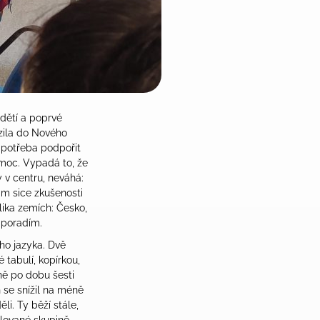
 dětí a poprvé
azila do Nového
e potřeba podpořit
omoc. Vypadá to, že
 v centru, neváhá:
ám sice zkušenosti
olika zemích: Česko,
m poradím.
ho jazyka. Dvě
 tabulí, kopírkou,
ně po dobu šesti
 se snížil na méně
li. Ty běží stále,