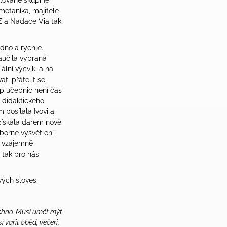
olované skupině
metaníka, majitele
Z a Nadace Via tak
dno a rychle.
aučila vybraná
ální výcvik, a na
t, přátelit se,
up učebnic není čas
y didaktického
 posílala Ivovi a
 získala darem nově
dborné vysvětlení
m vzájemně
 tak pro nás
ých sloves.
chno. Musí umět mýt
vařit oběd, večeři,