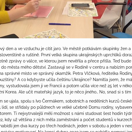
vý den a ve vzduchu je cítit jaro. Ve městě potkávám skupinky žen a
 slovenštině a ruštině. První velká skupina ukrajinských uprchlíků dor
delně zprávy o válce, ve kterou jsem nevěřila a přece přišla. Teď bud
ál do města mého dětství. Zastavuji se v Rodině v centru a nabízím p
na správné místo ve správný okamžik. Petra Vlčková, ředitelka Rodiny
couzštiny? A co kdybyste učila češtinu Ukrajince? Namítla jsem, že m
ny, vystudovala jsem ji ve Francii a potom učila více než 25 let v něk
žní Korea. Ale učit mateřský jazyk, to je něco jiného… No, snad si s tí
em se ujala, spolu s Ivo Čermákem, sobotních a nedělních kurzů české
5 lidí, se střídaly po půldnech ve velké učebně Domu rodiny, vybavené
torem. Ti nejvytrvalejší měli možnost s námi studovat šest hodin týd
22, kdy už většina z nich měla zaměstnání a počet studentů v kurzech
nabídli jen dva kurzy po třech hodinách, jeden v sobotu a jeden v nedě