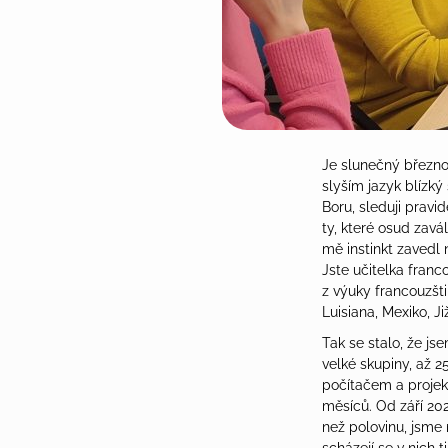
Je slunečný březno
slyším jazyk blízký
Boru, sleduji pravi
ty, které osud zav
mě instinkt zavedl 
Jste učitelka fran
z výuky francouzšti
Luisiana, Mexiko, Ji
Tak se stalo, že js
velké skupiny, až 2
počítačem a projek
měsíců. Od září 20
než polovinu, jsme 