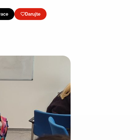
vace
Darujte