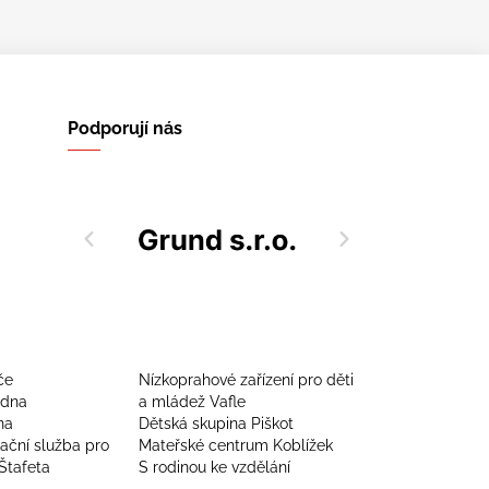
Podporují nás
če
Nízkoprahové zařízení pro děti
adna
a mládež Vafle
na
Dětská skupina Piškot
zační služba pro
Mateřské centrum Koblížek
Štafeta
S rodinou ke vzdělání