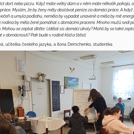
péct dort nebo pizzu. Když máte velký dům a v něm máte několik pokojů, 
a práce. Myslím, že by ženy měly dostávat peníze za domácí práce. A když
a večeři a umyla podlahu, neměla by vypadat unaveně a měla by mít energ
že rodina by měla ženě pomáhat s domácími pracemi. Mnoho mužů sedí p
o. Mohou se zeptat dítěte: Udělal sis domácí úkoly? Mohli by se také zept
 v domácnosti? Pak bude v rodině klid a štěstí.
á, učitelka českého jazyka, a Ilona Demchenko, studentka