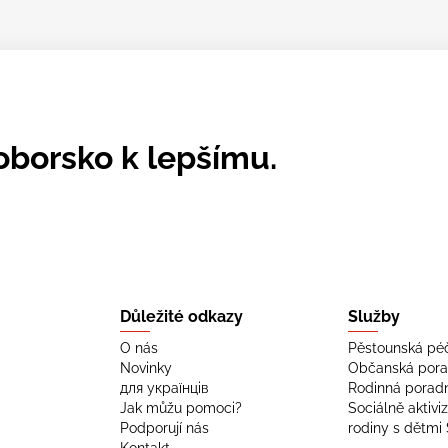
oborsko k lepšímu.
Důležité odkazy
Služby
O nás
Pěstounská pé
Novinky
Občanská por
для українців
Rodinná porad
Jak můžu pomoci?
Sociálně aktivi
Podporují nás
rodiny s dětmi 