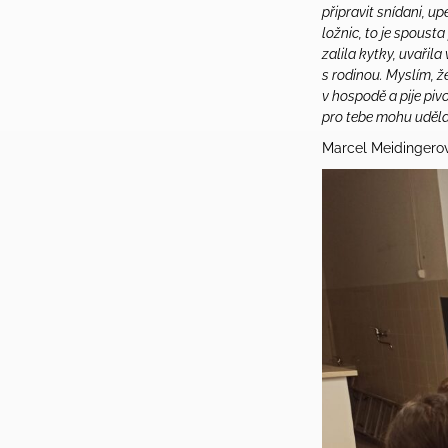
připravit snídani, u
ložnic, to je spoust
zalila kytky, uvařil
s rodinou. Myslím, 
v hospodě a pije piv
pro tebe mohu udělat
Marcel Meidingerov