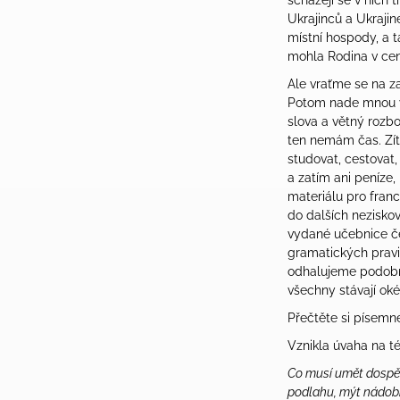
scházejí se v nich 
Ukrajinců a Ukraji
místní hospody, a 
mohla Rodina v cent
Ale vraťme se na z
Potom nade mnou vi
slova a větný rozbo
ten nemám čas. Zítr
studovat, cestovat,
a zatím ani peníze,
materiálu pro franc
do dalších neziskov
vydané učebnice češt
gramatických pravi
odhalujeme podobnos
všechny stávají oké
Přečtěte si písemn
Vznikla úvaha na t
Co musí umět dospě
podlahu, mýt nádobí,