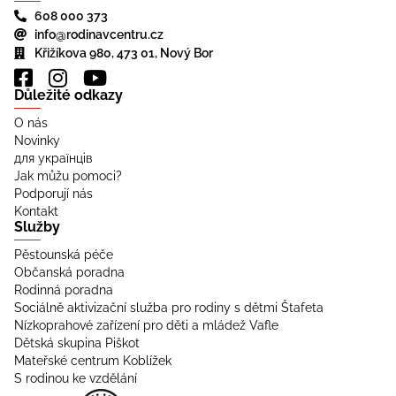
608 000 373
info@rodinavcentru.cz
Křižíkova 980, 473 01, Nový Bor
Důležité odkazy
O nás
Novinky
для українців
Jak můžu pomoci?
Podporují nás
Kontakt
Služby
Pěstounská péče
Občanská poradna
Rodinná poradna
Sociálně aktivizační služba pro rodiny s dětmi Štafeta
Nízkoprahové zařízení pro děti a mládež Vafle
Dětská skupina Piškot
Mateřské centrum Koblížek
S rodinou ke vzdělání