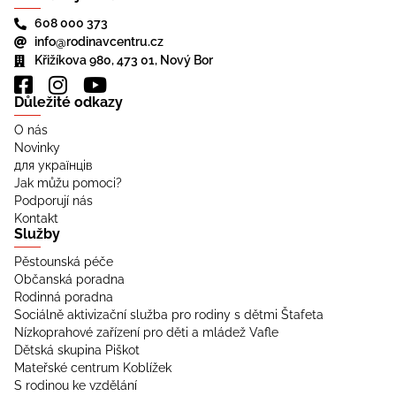
608 000 373
info@rodinavcentru.cz
Křižíkova 980, 473 01, Nový Bor
Důležité odkazy
O nás
Novinky
для українців
Jak můžu pomoci?
Podporují nás
Kontakt
Služby
Pěstounská péče
Občanská poradna
Rodinná poradna
Sociálně aktivizační služba pro rodiny s dětmi Štafeta
Nízkoprahové zařízení pro děti a mládež Vafle
Dětská skupina Piškot
Mateřské centrum Koblížek
S rodinou ke vzdělání